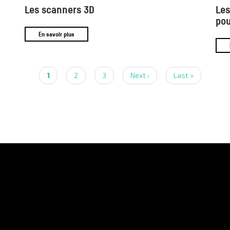
Les scanners 3D
Les
pou
En savoir plus
Current
1
Page
2
Page
3
Next
Next ›
Last
Last »
page
page
page