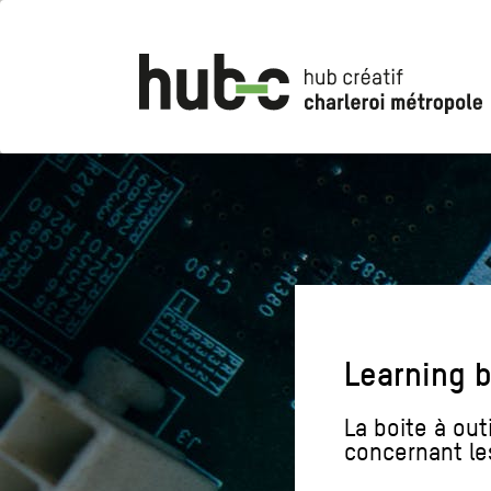
Skip
to
main
content
Learning 
La boite à out
concernant les