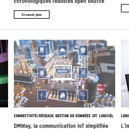
chronologiques réalistes open source
En savoir plus
CONNECTIVITÉ/RÉSEAUX
GESTION DE DONNÉES
IOT
LOGICIEL
LOGI
,
,
,
DMWay, la communication IoT simplifiée
L'i