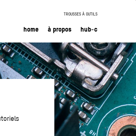
TROUSSES À OUTILS
home
à propos
hub-c
toriels